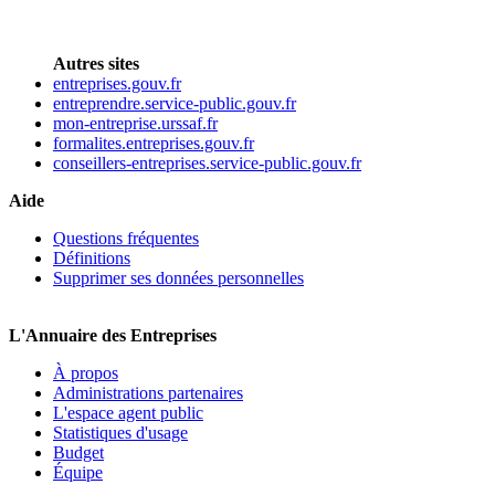
Autres sites
entreprises.gouv.fr
entreprendre.service-public.gouv.fr
mon-entreprise.urssaf.fr
formalites.entreprises.gouv.fr
conseillers-entreprises.service-public.gouv.fr
Aide
Questions fréquentes
Définitions
Supprimer ses données personnelles
L'Annuaire des Entreprises
À propos
Administrations partenaires
L'espace agent public
Statistiques d'usage
Budget
Équipe