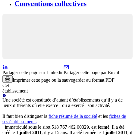
Conventions collectives
Partager cette page sur Linkedin
Partager cette page par Email
Imprimer cette page ou la sauvegarder au format PDF
Cet
établissement
Une
société
est constituée d’autant d’établissements qu’il y a de
lieux différents où elle exerce - ou a exercé - son activité.
Il faut bien distinguer la
fiche résumé
de la société
et les
fiches de
ses établissements
.
, immatriculé sous le siret
518 767 462 00329
, est
fermé
.
Il a été
créé le
1 juillet 2011
, il y a
15 ans
.
Il a été fermée le
1 juillet 2011
, il