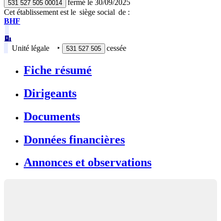
fermé
le
30/09/2025
531 527 505 00014
Cet établissement est
le
siège social
de :
BHF
Unité légale
‣
cessée
531 527 505
Fiche résumé
Dirigeants
Documents
Données financières
Annonces et observations