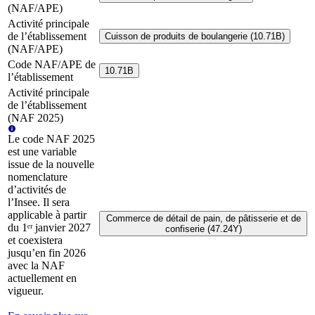
(NAF/APE)
Activité principale
de l’établissement
Cuisson de produits de boulangerie (10.71B)
(NAF/APE)
Code NAF/APE de
10.71B
l’établissement
Activité principale
de l’établissement
(NAF 2025)
Le code NAF 2025
est une variable
issue de la nouvelle
nomenclature
d’activités de
l’Insee. Il sera
applicable à partir
Commerce de détail de pain, de pâtisserie et de
du 1ᵉʳ janvier 2027
confiserie (47.24Y)
et coexistera
jusqu’en fin 2026
avec la NAF
actuellement en
vigueur.