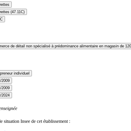
rettes
ettes (47.11C)
1C
rce de détail non spécialisé à prédominance alimentaire en magasin de 120 
preneur individuel
1/2009
1/2009
2/2024
enseignée
e situation Insee de cet établissement :