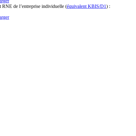
arger
it RNE
de l’entreprise individuelle
(
équivalent KBIS/D1
) :
arger