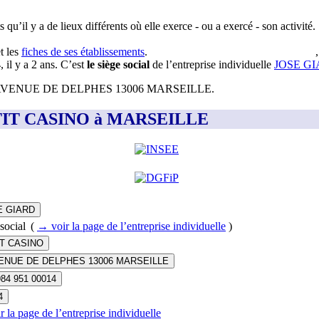
 qu’il y a de lieux différents où elle exerce - ou a exercé - son activité.
t les
fiches de ses établissements
.
4
, il y a
2 ans
.
C’est
le siège social
de l’entreprise individuelle
JOSE G
AVENUE DE DELPHES 13006 MARSEILLE
.
t PETIT CASINO à MARSEILLE
E GIARD
social
(
→ voir la page
de l’entreprise individuelle
)
T CASINO
ENUE DE DELPHES 13006 MARSEILLE
984 951 00014
4
r la page
de l’entreprise individuelle