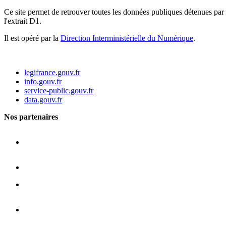
Ce site permet de retrouver toutes les données publiques détenues par l
l'extrait D1.
Il est opéré par la
Direction Interministérielle du Numérique
.
legifrance.gouv.fr
info.gouv.fr
service-public.gouv.fr
data.gouv.fr
Nos partenaires