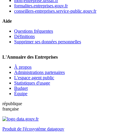
mon-entreprise.urssaf.fr
formalites.entreprises.gouv.fr
conseillers-entreprises.service-public.gouv.fr
Aide
Questions fréquentes
Définitions
Supprimer ses données personnelles
L'Annuaire des Entreprises
À propos
Administrations partenaires
L'espace agent public
Statistiques d'usage
Budget
Équipe
république
française
Produit de l'écosystème datagouv