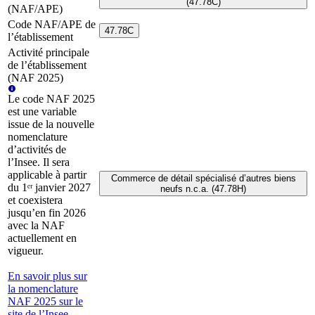
(47.78C)
(NAF/APE)
Code NAF/APE de
47.78C
l’établissement
Activité principale
de l’établissement
(NAF 2025)
Le code NAF 2025
est une variable
issue de la nouvelle
nomenclature
d’activités de
l’Insee. Il sera
applicable à partir
Commerce de détail spécialisé d’autres biens
du 1ᵉʳ janvier 2027
neufs n.c.a. (47.78H)
et coexistera
jusqu’en fin 2026
avec la NAF
actuellement en
vigueur.
En savoir plus sur
la nomenclature
NAF 2025 sur le
site de l’Insee