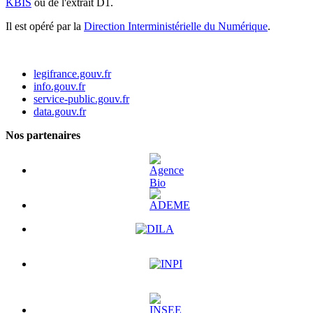
KBIS
ou de l'extrait D1.
Il est opéré par la
Direction Interministérielle du Numérique
.
legifrance.gouv.fr
info.gouv.fr
service-public.gouv.fr
data.gouv.fr
Nos partenaires