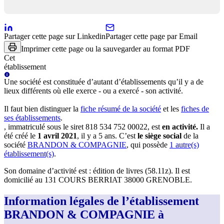
Partager cette page sur Linkedin
Partager cette page par Email
Imprimer cette page ou la sauvegarder au format PDF
Cet
établissement
Une
société
est constituée d’autant d’établissements qu’il y a de
lieux différents où elle exerce - ou a exercé - son activité.
Il faut bien distinguer la
fiche résumé
de la société
et les
fiches de
ses établissements
.
, immatriculé sous le siret
818 534 752 00022
, est
en activité
.
Il a
été créé le
1 avril 2021
, il y a
5 ans
.
C’est
le siège social
de la
société
BRANDON & COMPAGNIE
, qui possède
1
autre(s)
établissement(s)
.
Son domaine d’activité est :
édition de livres (58.11z)
.
Il est
domicilié au
131 COURS BERRIAT 38000 GRENOBLE
.
Information légales de l’établissement
BRANDON & COMPAGNIE à