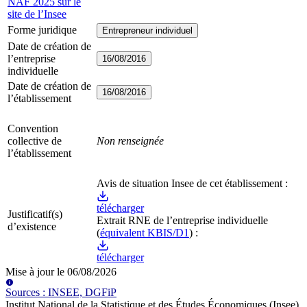
NAF 2025 sur le
site de l’Insee
Forme juridique
Entrepreneur individuel
Date de création de
l’entreprise
16/08/2016
individuelle
Date de création de
16/08/2016
l’établissement
Convention
collective de
Non renseignée
l’établissement
Avis de situation Insee de cet établissement :
télécharger
Justificatif(s)
Extrait RNE
de l’entreprise individuelle
d’existence
(
équivalent KBIS/D1
) :
télécharger
Mise à jour le
06/08/2026
Source
s
:
INSEE, DGFiP
Institut National de la Statistique et des Études Économiques (Insee)
.