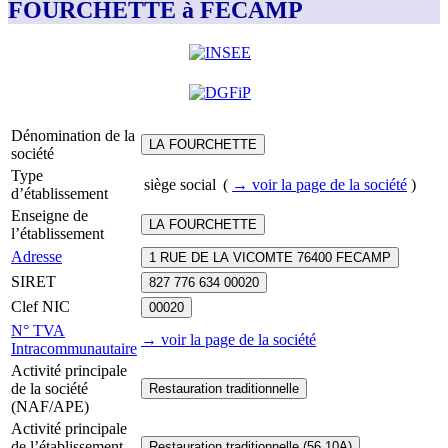
FOURCHETTE à FECAMP
Dénomination de la
LA FOURCHETTE
société
Type
siège social
(
→ voir la page
de la société
)
d’établissement
Enseigne de
LA FOURCHETTE
l’établissement
Adresse
1 RUE DE LA VICOMTE 76400 FECAMP
SIRET
827 776 634 00020
Clef NIC
00020
N° TVA
→ voir la page
de la société
Intracommunautaire
Activité principale
de la société
Restauration traditionnelle
(NAF/APE)
Activité principale
de l’établissement
Restauration traditionnelle (56.10A)