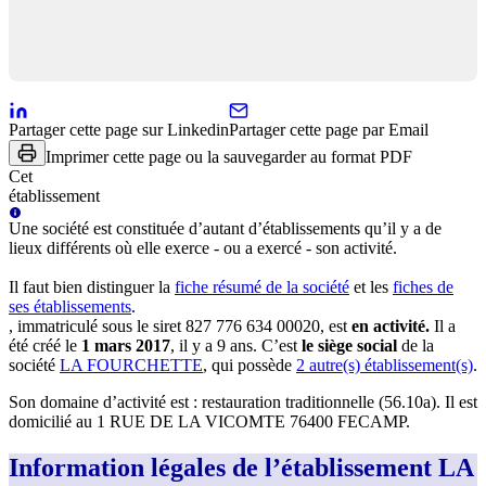
Partager cette page sur Linkedin
Partager cette page par Email
Imprimer cette page ou la sauvegarder au format PDF
Cet
établissement
Une
société
est constituée d’autant d’établissements qu’il y a de
lieux différents où elle exerce - ou a exercé - son activité.
Il faut bien distinguer la
fiche résumé
de la société
et les
fiches de
ses établissements
.
, immatriculé sous le siret
827 776 634 00020
, est
en activité
.
Il a
été créé le
1 mars 2017
, il y a
9 ans
.
C’est
le siège social
de la
société
LA FOURCHETTE
, qui possède
2
autre(s) établissement(s)
.
Son domaine d’activité est :
restauration traditionnelle (56.10a)
.
Il est
domicilié au
1 RUE DE LA VICOMTE 76400 FECAMP
.
Information légales de l’établissement LA