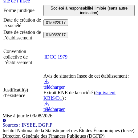
site de l’Insee
Société à responsabilité limitée (sans autre
Forme juridique
indication)
Date de création de
01/03/2017
la société
Date de création de
01/03/2017
l’établissement
Convention
collective de
IDCC
1979
l’établissement
Avis de situation Insee de cet établissement :
télécharger
Justificatif(s)
Extrait RNE
de la société
(
équivalent
d’existence
KBIS/D1
) :
télécharger
Mise à jour le
09/08/2026
Source
s
:
INSEE, DGFiP
Institut National de la Statistique et des Études Économiques (Insee)
.
Direction Générale des Finances Publiques (DGFiP)
.