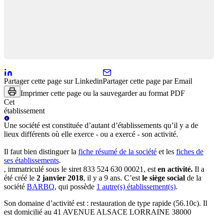
Partager cette page sur Linkedin
Partager cette page par Email
Imprimer cette page ou la sauvegarder au format PDF
Cet
établissement
Une
société
est constituée d’autant d’établissements qu’il y a de
lieux différents où elle exerce - ou a exercé - son activité.
Il faut bien distinguer la
fiche résumé
de la société
et les
fiches de
ses établissements
.
, immatriculé sous le siret
833 524 630 00021
, est
en activité
.
Il a
été créé le
2 janvier 2018
, il y a
9 ans
.
C’est
le siège social
de la
société
BARBQ
, qui possède
1
autre(s) établissement(s)
.
Son domaine d’activité est :
restauration de type rapide (56.10c)
.
Il
est domicilié au
41 AVENUE ALSACE LORRAINE 38000