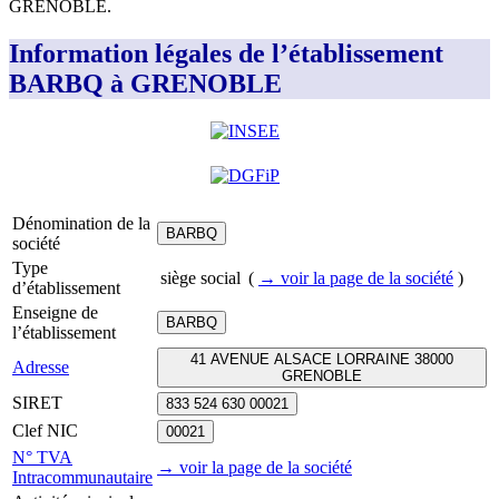
GRENOBLE
.
Information légales de l’établissement
BARBQ à GRENOBLE
Dénomination de la
BARBQ
société
Type
siège social
(
→ voir la page
de la société
)
d’établissement
Enseigne de
BARBQ
l’établissement
41 AVENUE ALSACE LORRAINE 38000
Adresse
GRENOBLE
SIRET
833 524 630 00021
Clef NIC
00021
N° TVA
→ voir la page
de la société
Intracommunautaire