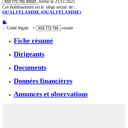
fermé
le
21/11/2025
833 772 791 00020
Cet établissement est
le
siège social
de :
QUALI'FLAMME (QUALI'FLAMME)
Unité légale
‣
cessée
833 772 791
Fiche résumé
Dirigeants
Documents
Données financières
Annonces et observations