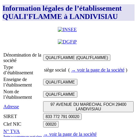
Information légales de l’établissement
QUALI'FLAMME à LANDIVISIAU
Dénomination de la
QUALI'FLAMME (QUALI'FLAMME)
société
Type
siège social
(
→ voir la page
de la société
)
d’établissement
Enseigne de
QUALI'FLAMME
l’établissement
Nom de
QUALI'FLAMME
l’établissement
97 AVENUE DU MARECHAL FOCH 29400
Adresse
LANDIVISIAU
SIRET
833 772 791 00020
Clef NIC
00020
N° TVA
→ voir la page
de la société
Intracommunautaire