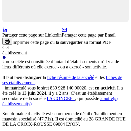
Partager cette page sur Linkedin
Partager cette page par Email
Imprimer cette page ou la sauvegarder au format PDF
Cet
établissement
Une
société
est constituée d’autant d’établissements qu’il y a de
lieux différents où elle exerce - ou a exercé - son activité.
Il faut bien distinguer la
fiche résumé
de la société
et les
fiches de
ses établissements
.
, immatriculé sous le siret
839 928 140 00020
, est
en activité
.
Il a
été créé le
13 juin 2024
, il y a
2 ans
.
C’est
un établissement
secondaire
de la société
LS CONCEPT
, qui possède
2
autre(s)
établissement(s)
.
Son domaine d’activité est :
commerce de détail d’habillement en
magasin spécialisé (47.71z)
.
Il est domicilié au
28 GRANDE RUE
DE LA CROIX-ROUSSE 69004 LYON
.