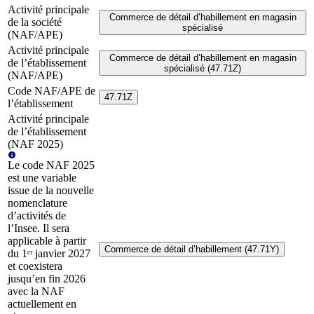
Activité principale
Commerce de détail d’habillement en magasin
de la société
spécialisé
(NAF/APE)
Activité principale
Commerce de détail d’habillement en magasin
de l’établissement
spécialisé (47.71Z)
(NAF/APE)
Code NAF/APE de
47.71Z
l’établissement
Activité principale
de l’établissement
(NAF 2025)
Le code NAF 2025
est une variable
issue de la nouvelle
nomenclature
d’activités de
l’Insee. Il sera
applicable à partir
Commerce de détail d’habillement (47.71Y)
du 1ᵉʳ janvier 2027
et coexistera
jusqu’en fin 2026
avec la NAF
actuellement en