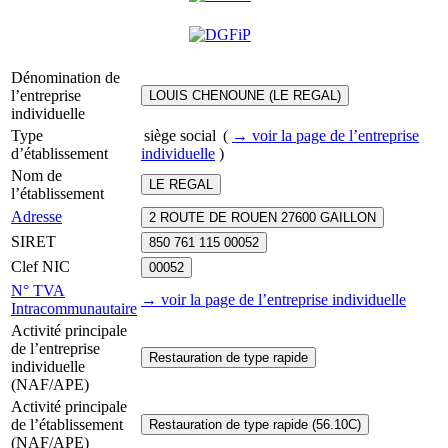
Dénomination de
l’entreprise
LOUIS CHENOUNE (LE REGAL)
individuelle
Type
siège social
(
→ voir la page
de l’entreprise
d’établissement
individuelle
)
Nom de
LE REGAL
l’établissement
Adresse
2 ROUTE DE ROUEN 27600 GAILLON
SIRET
850 761 115 00052
Clef NIC
00052
N° TVA
→ voir la page
de l’entreprise individuelle
Intracommunautaire
Activité principale
de l’entreprise
Restauration de type rapide
individuelle
(NAF/APE)
Activité principale
de l’établissement
Restauration de type rapide (56.10C)
(NAF/APE)