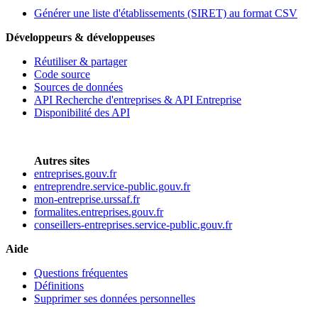
Générer une liste d'établissements (SIRET) au format CSV
Développeurs & développeuses
Réutiliser & partager
Code source
Sources de données
API Recherche d'entreprises & API Entreprise
Disponibilité des API
Autres sites
entreprises.gouv.fr
entreprendre.service-public.gouv.fr
mon-entreprise.urssaf.fr
formalites.entreprises.gouv.fr
conseillers-entreprises.service-public.gouv.fr
Aide
Questions fréquentes
Définitions
Supprimer ses données personnelles