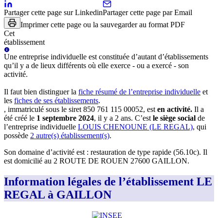
Partager cette page sur Linkedin
Partager cette page par Email
Imprimer cette page ou la sauvegarder au format PDF
Cet
établissement
Une
entreprise individuelle
est constituée d’autant d’établissements
qu’il y a de lieux différents où elle exerce - ou a exercé - son
activité.
Il faut bien distinguer la
fiche résumé
de l’entreprise individuelle
et
les
fiches de ses établissements
.
, immatriculé sous le siret
850 761 115 00052
, est
en activité
.
Il a
été créé le
1 septembre 2024
, il y a
2 ans
.
C’est
le siège social
de
l’entreprise individuelle
LOUIS CHENOUNE (LE REGAL)
, qui
possède
2
autre(s) établissement(s)
.
Son domaine d’activité est :
restauration de type rapide (56.10c)
.
Il
est domicilié au
2 ROUTE DE ROUEN 27600 GAILLON
.
Information légales de l’établissement LE
REGAL à GAILLON