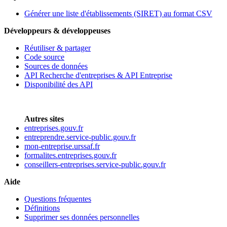
Générer une liste d'établissements (SIRET) au format CSV
Développeurs & développeuses
Réutiliser & partager
Code source
Sources de données
API Recherche d'entreprises & API Entreprise
Disponibilité des API
Autres sites
entreprises.gouv.fr
entreprendre.service-public.gouv.fr
mon-entreprise.urssaf.fr
formalites.entreprises.gouv.fr
conseillers-entreprises.service-public.gouv.fr
Aide
Questions fréquentes
Définitions
Supprimer ses données personnelles