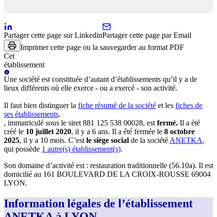
Partager cette page sur Linkedin
Partager cette page par Email
Imprimer cette page ou la sauvegarder au format PDF
Cet
établissement
Une
société
est constituée d’autant d’établissements qu’il y a de
lieux différents où elle exerce - ou a exercé - son activité.
Il faut bien distinguer la
fiche résumé
de la société
et les
fiches de
ses établissements
.
, immatriculé sous le siret
881 125 538 00028
, est
fermé
.
Il a été
créé le
10 juillet 2020
, il y a
6 ans
.
Il a été fermée le
8 octobre
2025
, il y a
10 mois
.
C’est
le siège social
de la société
ANETKA
,
qui possède
1
autre(s) établissement(s)
.
Son domaine d’activité est :
restauration traditionnelle (56.10a)
.
Il est
domicilié au
161 BOULEVARD DE LA CROIX-ROUSSE 69004
LYON
.
Information légales de l’établissement
ANETKA à LYON