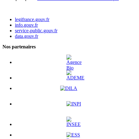
legifrance.gouv.fr
info.gouv.fr
service-public.gouv.fr
data.gouv.fr
Nos partenaires