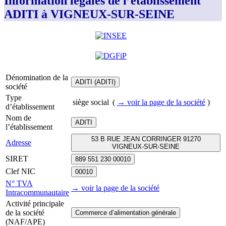
Information légales de l’établissement
ADITI à VIGNEUX-SUR-SEINE
Dénomination de la
ADITI (ADITI)
société
Type
siège social
(
→ voir la page
de la société
)
d’établissement
Nom de
ADITI
l’établissement
53 B RUE JEAN CORRINGER 91270
Adresse
VIGNEUX-SUR-SEINE
SIRET
889 551 230 00010
Clef NIC
00010
N° TVA
→ voir la page
de la société
Intracommunautaire
Activité principale
de la société
Commerce d’alimentation générale
(NAF/APE)