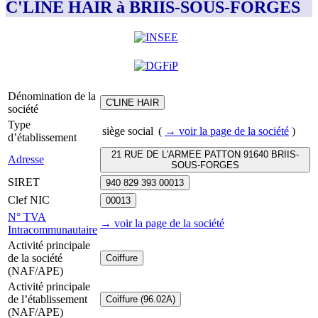
C'LINE HAIR à BRIIS-SOUS-FORGES
Dénomination de la
C'LINE HAIR
société
Type
siège social
(
→ voir la page
de la société
)
d’établissement
21 RUE DE L'ARMEE PATTON 91640 BRIIS-
Adresse
SOUS-FORGES
SIRET
940 829 393 00013
Clef NIC
00013
N° TVA
→ voir la page
de la société
Intracommunautaire
Activité principale
de la société
Coiffure
(NAF/APE)
Activité principale
de l’établissement
Coiffure (96.02A)
(NAF/APE)