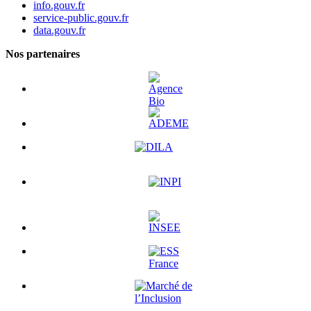
info.gouv.fr
service-public.gouv.fr
data.gouv.fr
Nos partenaires