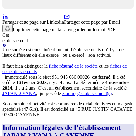
Partager cette page sur Linkedin
Partager cette page par Email
Imprimer cette page ou la sauvegarder au format PDF
Cet
établissement
Une
société
est constituée d’autant d’établissements qu’il y a de
lieux différents où elle exerce - ou a exercé - son activité.
Il faut bien distinguer la
fiche résumé
de la société
et les
fiches de
ses établissements
.
, immatriculé sous le siret
951 945 666 00026
, est
fermé
.
Il a été
créé le
16 février 2023
, il y a
4 ans
.
Il a été fermée le
4 novembre
2024
, il y a
2 ans
.
C’est
un établissement secondaire
de la société
JAPAN 2 YANA
, qui possède
3
autre(s) établissement(s)
.
Son domaine d’activité est :
commerce de détail de livres en magasin
spécialisé (47.61z)
.
Il est domicilié au
45 RUE JUSTIN CATAYEE
97300 CAYENNE
.
Information légales de l’établissement
JAPAN 2 YANA à CAYENNE