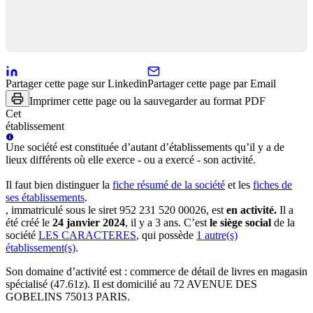
Partager cette page sur Linkedin
Partager cette page par Email
Imprimer cette page ou la sauvegarder au format PDF
Cet
établissement
Une
société
est constituée d’autant d’établissements qu’il y a de
lieux différents où elle exerce - ou a exercé - son activité.
Il faut bien distinguer la
fiche résumé
de la société
et les
fiches de
ses établissements
.
, immatriculé sous le siret
952 231 520 00026
, est
en activité
.
Il a
été créé le
24 janvier 2024
, il y a
3 ans
.
C’est
le siège social
de la
société
LES CARACTERES
, qui possède
1
autre(s)
établissement(s)
.
Son domaine d’activité est :
commerce de détail de livres en magasin
spécialisé (47.61z)
.
Il est domicilié au
72 AVENUE DES
GOBELINS 75013 PARIS
.