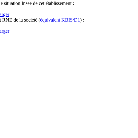
e situation Insee de cet établissement :
arger
it RNE
de la société
(
équivalent KBIS/D1
) :
arger