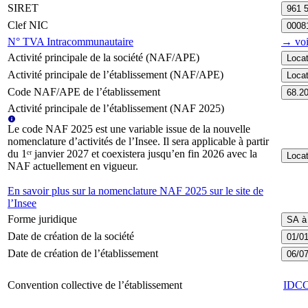
SIRET
961 
Clef NIC
0008
N° TVA Intracommunautaire
→ voi
Activité principale de la société (NAF/APE)
Locat
Activité principale de l’établissement (NAF/APE)
Locat
Code NAF/APE de l’établissement
68.2
Activité principale de l’établissement (NAF 2025)
Le code NAF 2025 est une variable issue de la nouvelle
nomenclature d’activités de l’Insee. Il sera applicable à partir
du 1ᵉʳ janvier 2027 et coexistera jusqu’en fin 2026 avec la
Locat
NAF actuellement en vigueur.
En savoir plus sur la nomenclature NAF 2025 sur le site de
l’Insee
Forme juridique
SA à 
Date de création de la société
01/0
Date de création de l’établissement
06/0
Convention collective de l’établissement
IDC