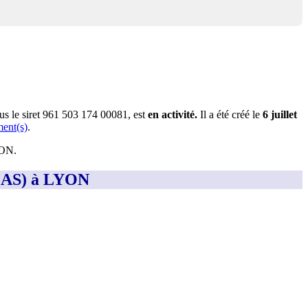
us le siret
961 503 174 00081
, est
en activité
.
Il a été créé le
6 juillet
ment(s)
.
YON
.
MAS) à LYON