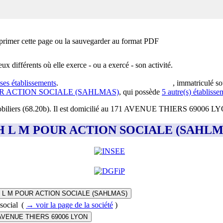
primer cette page ou la sauvegarder au format PDF
eux différents où elle exerce - ou a exercé - son activité.
 ses établissements
.
, immatriculé so
UR ACTION SOCIALE (SAHLMAS)
, qui possède
5
autre(s) établisse
obiliers (68.20b)
.
Il est domicilié au
171 AVENUE THIERS 69006 L
nt SA H L M POUR ACTION SOCIALE (SAHL
 L M POUR ACTION SOCIALE (SAHLMAS)
social
(
→ voir la page
de la société
)
AVENUE THIERS 69006 LYON