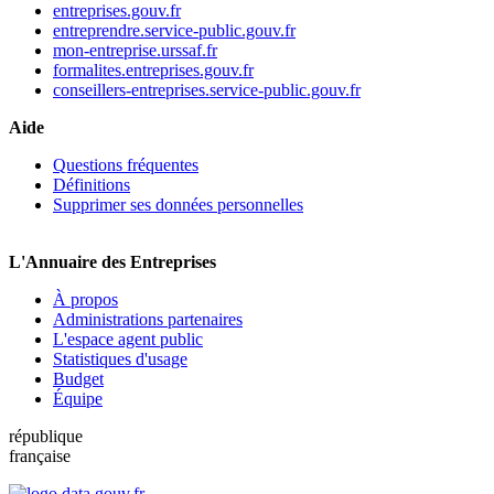
entreprises.gouv.fr
entreprendre.service-public.gouv.fr
mon-entreprise.urssaf.fr
formalites.entreprises.gouv.fr
conseillers-entreprises.service-public.gouv.fr
Aide
Questions fréquentes
Définitions
Supprimer ses données personnelles
L'Annuaire des Entreprises
À propos
Administrations partenaires
L'espace agent public
Statistiques d'usage
Budget
Équipe
république
française