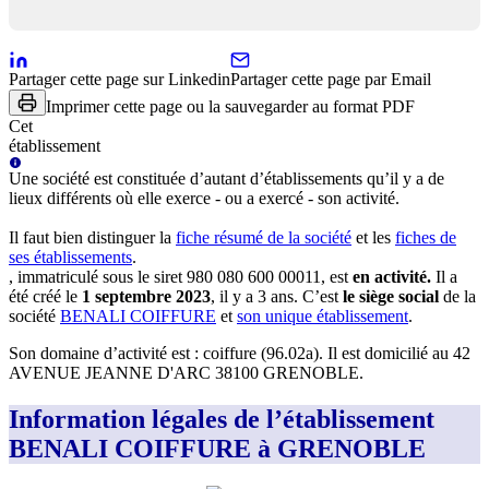
Partager cette page sur Linkedin
Partager cette page par Email
Imprimer cette page ou la sauvegarder au format PDF
Cet
établissement
Une
société
est constituée d’autant d’établissements qu’il y a de
lieux différents où elle exerce - ou a exercé - son activité.
Il faut bien distinguer la
fiche résumé
de la société
et les
fiches de
ses établissements
.
, immatriculé sous le siret
980 080 600 00011
, est
en activité
.
Il a
été créé le
1 septembre 2023
, il y a
3 ans
.
C’est
le siège social
de la
société
BENALI COIFFURE
et
son unique établissement
.
Son domaine d’activité est :
coiffure (96.02a)
.
Il est domicilié au
42
AVENUE JEANNE D'ARC 38100 GRENOBLE
.
Information légales de l’établissement
BENALI COIFFURE à GRENOBLE