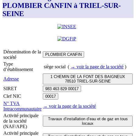
PLOMBIER CANFIN à TRIEL-SUR-
SEINE
Dénomination de la
PLOMBIER CANFIN
société
Type
siège social
(
→ voir la page
de la société
)
d’établissement
1 CHEMIN DE LA FONT DES BAIGNEUX
Adresse
78510 TRIEL-SUR-SEINE
SIRET
983 463 829 00017
Clef NIC
00017
N° TVA
→ voir la page
de la société
Intracommunautaire
Activité principale
Travaux d’installation d’eau et de gaz en tous
de la société
locaux
(NAF/APE)
Activité principale