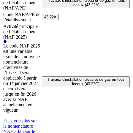
Travaux d’installation d’eau et de gaz en tous
de l’établissement
locaux (43.22A)
(NAF/APE)
Code NAF/APE de
43.22A
l’établissement
Activité principale
de l’établissement
(NAF 2025)
Le code NAF 2025
est une variable
issue de la nouvelle
nomenclature
d’activités de
l’Insee. Il sera
applicable à partir
Travaux d'installation d'eau et de gaz en tous
du 1ᵉʳ janvier 2027
locaux (43.22G)
et coexistera
jusqu’en fin 2026
avec la NAF
actuellement en
vigueur.
En savoir plus sur
la nomenclature
NAF 2025 sur le