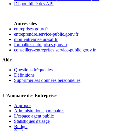
Disponibilité des API
Autres sites
entreprises.gouv.fr
entreprendre.service-public.gouv.fr
mon-entreprise.urssaf.fr
formalites.entreprises.gouv.fr
conseillers-entreprises.service-public.gouv.fr
Aide
Questions fréquentes
Définitions
Supprimer ses données personnelles
L'Annuaire des Entreprises
À propos
Administrations partenaires
L'espace agent public
Statistiques d'usage
Budget