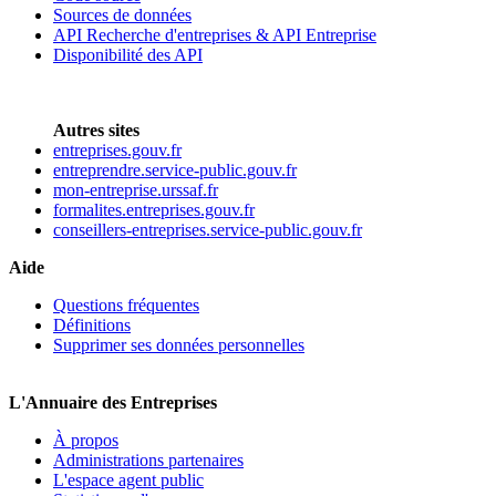
Sources de données
API Recherche d'entreprises & API Entreprise
Disponibilité des API
Autres sites
entreprises.gouv.fr
entreprendre.service-public.gouv.fr
mon-entreprise.urssaf.fr
formalites.entreprises.gouv.fr
conseillers-entreprises.service-public.gouv.fr
Aide
Questions fréquentes
Définitions
Supprimer ses données personnelles
L'Annuaire des Entreprises
À propos
Administrations partenaires
L'espace agent public