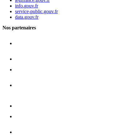
legifrance.gouv.fr
info.gouv.fr
service-public.gouv.fr
data.gouv.fr
Nos partenaires