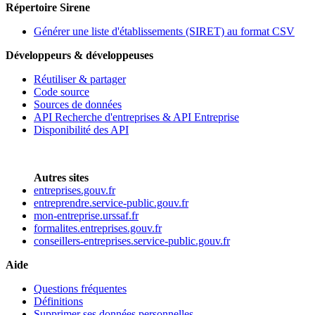
Répertoire Sirene
Générer une liste d'établissements (SIRET) au format CSV
Développeurs & développeuses
Réutiliser & partager
Code source
Sources de données
API Recherche d'entreprises & API Entreprise
Disponibilité des API
Autres sites
entreprises.gouv.fr
entreprendre.service-public.gouv.fr
mon-entreprise.urssaf.fr
formalites.entreprises.gouv.fr
conseillers-entreprises.service-public.gouv.fr
Aide
Questions fréquentes
Définitions
Supprimer ses données personnelles