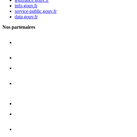
legifrance.gouv.fr
info.gouv.fr
service-public.gouv.fr
data.gouv.fr
Nos partenaires