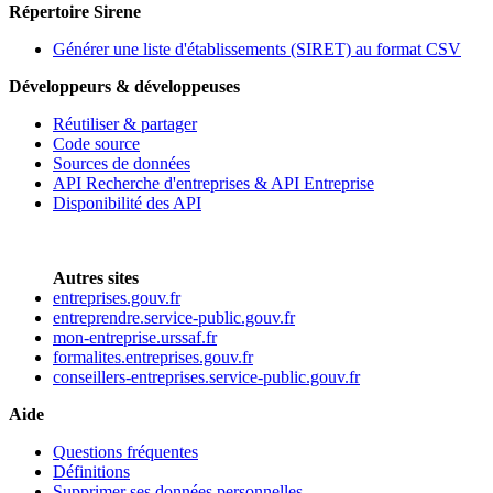
Répertoire Sirene
Générer une liste d'établissements (SIRET) au format CSV
Développeurs & développeuses
Réutiliser & partager
Code source
Sources de données
API Recherche d'entreprises & API Entreprise
Disponibilité des API
Autres sites
entreprises.gouv.fr
entreprendre.service-public.gouv.fr
mon-entreprise.urssaf.fr
formalites.entreprises.gouv.fr
conseillers-entreprises.service-public.gouv.fr
Aide
Questions fréquentes
Définitions
Supprimer ses données personnelles