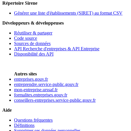
Répertoire Sirene
Générer une liste d'établissements (SIRET) au format CSV
Développeurs & développeuses
Réutiliser & partager
Code source
Sources de données
API Recherche d'entreprises & API Entreprise
Disponibilité des API
Autres sites
entreprises.gouv.fr
entreprendre.service-public.gouv.fr
mon-entreprise.urssaf.fr
formalites.entreprises.gouv.fr
conseillers-entreprises.service-public.gouv.fr
Aide
Questions fréquentes
Définitions
Supprimer ses données personnelles