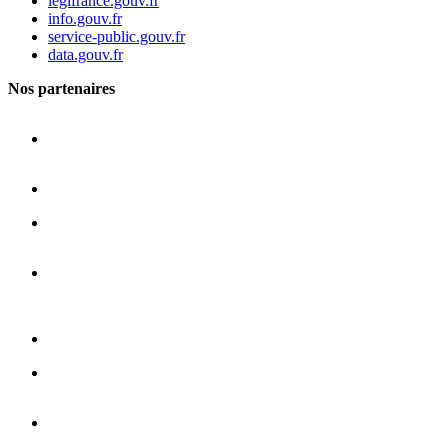
legifrance.gouv.fr
info.gouv.fr
service-public.gouv.fr
data.gouv.fr
Nos partenaires