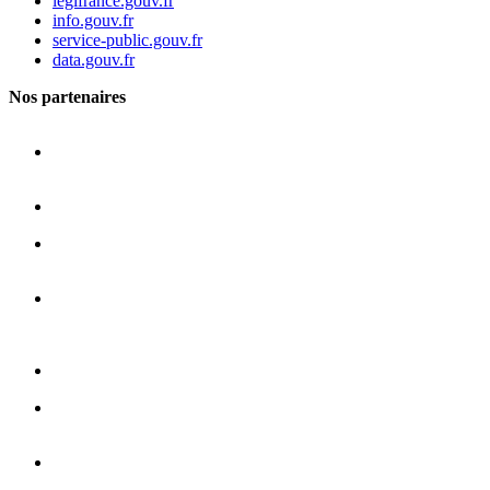
legifrance.gouv.fr
info.gouv.fr
service-public.gouv.fr
data.gouv.fr
Nos partenaires