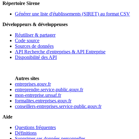
Répertoire Sirene
Générer une liste d'établissements (SIRET) au format CSV
Développeurs & développeuses
Réutiliser & partager
Code source
Sources de données
API Recherche d'entreprises & API Entreprise
Disponibilité des API
Autres sites
entreprises.gouv.fr
entreprendre.service-public.gouv.fr
mon-entreprise.urssaf.fr
formalites.entreprises.gouv.fr
conseillers-entreprises.service-public.gouv.fr
Aide
Questions fréquentes
Définitions
Supprimer ses données personnelles