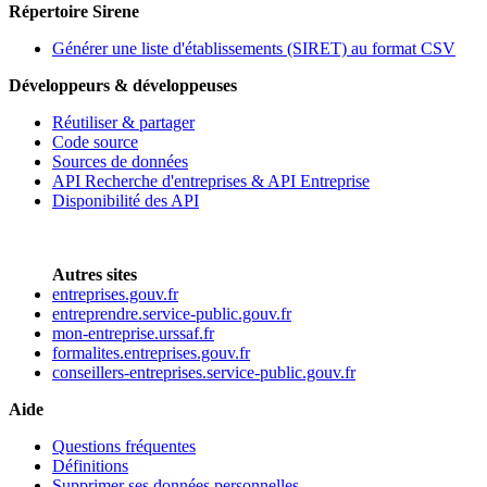
Répertoire Sirene
Générer une liste d'établissements (SIRET) au format CSV
Développeurs & développeuses
Réutiliser & partager
Code source
Sources de données
API Recherche d'entreprises & API Entreprise
Disponibilité des API
Autres sites
entreprises.gouv.fr
entreprendre.service-public.gouv.fr
mon-entreprise.urssaf.fr
formalites.entreprises.gouv.fr
conseillers-entreprises.service-public.gouv.fr
Aide
Questions fréquentes
Définitions
Supprimer ses données personnelles