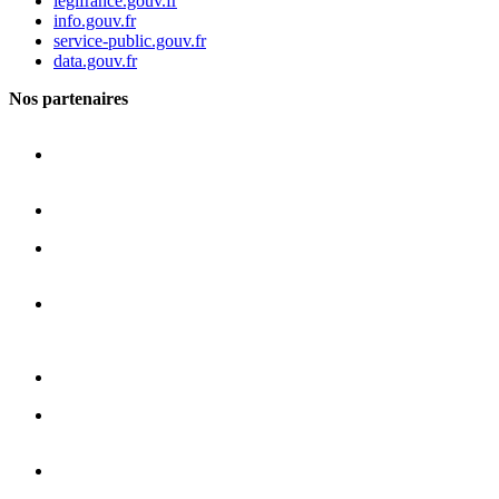
legifrance.gouv.fr
info.gouv.fr
service-public.gouv.fr
data.gouv.fr
Nos partenaires