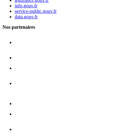
legifrance.gouv.fr
info.gouv.fr
service-public.gouv.fr
data.gouv.fr
Nos partenaires