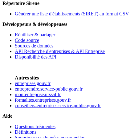
Répertoire Sirene
Générer une liste d'établissements (SIRET) au format CSV
Développeurs & développeuses
Réutiliser & partager
Code source
Sources de données
API Recherche d'entreprises & API Entreprise
Disponibilité des API
Autres sites
entreprises.gouv.fr
entreprendre.service-public.gouv.fr
mon-entreprise.urssaf.fr
formalites.entreprises.gouv.fr
conseillers-entreprises.service-public.gouv.fr
Aide
Questions fréquentes
Définitions
Supprimer ses données personnelles