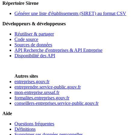
Répertoire Sirene
Générer une liste d'établissements (SIRET) au format CSV
Développeurs & développeuses
Réutiliser & partager
Code source
Sources de données
API Recherche d'entreprises & API Entreprise
Disponibilité des API
Autres sites
entreprises.gouv.fr
entreprendre.service-public.gouv.fr
mon-entreprise.urssaf.fr
formalites.entreprises.gouv.fr
conseillers-entreprises.service-public.gouv.fr
Aide
Questions fréquentes
Définitions
Supprimer ses données personnelles