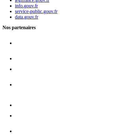
legifrance.gouv.fr
info.gouv.fr
service-public.gouv.fr
data.gouv.fr
Nos partenaires