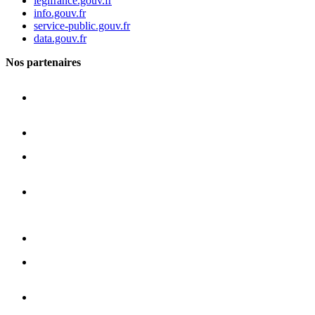
legifrance.gouv.fr
info.gouv.fr
service-public.gouv.fr
data.gouv.fr
Nos partenaires