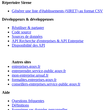
Répertoire Sirene
Générer une liste d'établissements (SIRET) au format CSV
Développeurs & développeuses
Réutiliser & partager
Code source
Sources de données
API Recherche d'entreprises & API Entreprise
Disponibilité des API
Autres sites
entreprises.gouv.fr
entreprendre.service-public.gouv.fr
mon-entreprise.urssaf.fr
formalites.entreprises.gouv.fr
conseillers-entreprises.service-public.gouv.fr
Aide
Questions fréquentes
Définitions
Supprimer ses données personnelles