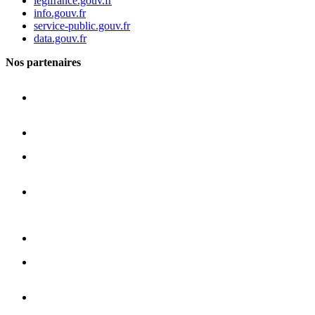
legifrance.gouv.fr
info.gouv.fr
service-public.gouv.fr
data.gouv.fr
Nos partenaires