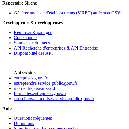
Répertoire Sirene
Générer une liste d'établissements (SIRET) au format CSV
Développeurs & développeuses
Réutiliser & partager
Code source
Sources de données
API Recherche d'entreprises & API Entreprise
Disponibilité des API
Autres sites
entreprises.gouv.fr
entreprendre.service-public.gouv.fr
mon-entreprise.urssaf.fr
formalites.entreprises.gouv.fr
conseillers-entreprises.service-public.gouv.fr
Aide
Questions fréquentes
Définitions
Supprimer ses données personnelles