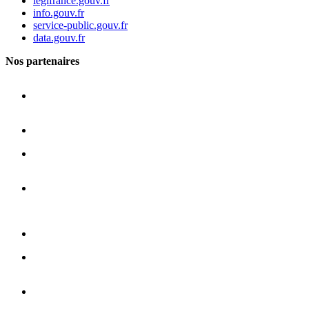
legifrance.gouv.fr
info.gouv.fr
service-public.gouv.fr
data.gouv.fr
Nos partenaires