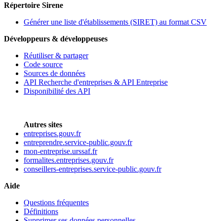
Répertoire Sirene
Générer une liste d'établissements (SIRET) au format CSV
Développeurs & développeuses
Réutiliser & partager
Code source
Sources de données
API Recherche d'entreprises & API Entreprise
Disponibilité des API
Autres sites
entreprises.gouv.fr
entreprendre.service-public.gouv.fr
mon-entreprise.urssaf.fr
formalites.entreprises.gouv.fr
conseillers-entreprises.service-public.gouv.fr
Aide
Questions fréquentes
Définitions
Supprimer ses données personnelles