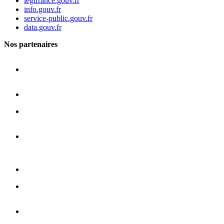
legifrance.gouv.fr
info.gouv.fr
service-public.gouv.fr
data.gouv.fr
Nos partenaires