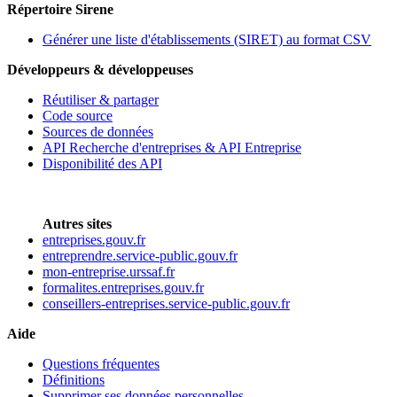
Répertoire Sirene
Générer une liste d'établissements (SIRET) au format CSV
Développeurs & développeuses
Réutiliser & partager
Code source
Sources de données
API Recherche d'entreprises & API Entreprise
Disponibilité des API
Autres sites
entreprises.gouv.fr
entreprendre.service-public.gouv.fr
mon-entreprise.urssaf.fr
formalites.entreprises.gouv.fr
conseillers-entreprises.service-public.gouv.fr
Aide
Questions fréquentes
Définitions
Supprimer ses données personnelles