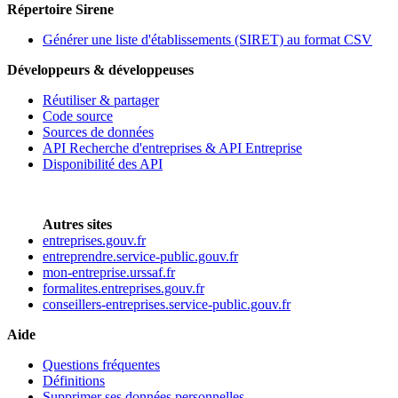
Répertoire Sirene
Générer une liste d'établissements (SIRET) au format CSV
Développeurs & développeuses
Réutiliser & partager
Code source
Sources de données
API Recherche d'entreprises & API Entreprise
Disponibilité des API
Autres sites
entreprises.gouv.fr
entreprendre.service-public.gouv.fr
mon-entreprise.urssaf.fr
formalites.entreprises.gouv.fr
conseillers-entreprises.service-public.gouv.fr
Aide
Questions fréquentes
Définitions
Supprimer ses données personnelles