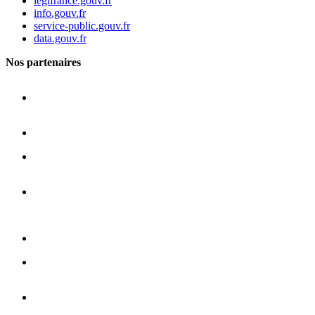
legifrance.gouv.fr
info.gouv.fr
service-public.gouv.fr
data.gouv.fr
Nos partenaires