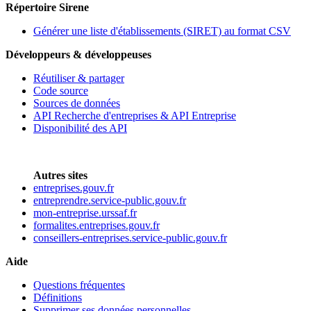
Répertoire Sirene
Générer une liste d'établissements (SIRET) au format CSV
Développeurs & développeuses
Réutiliser & partager
Code source
Sources de données
API Recherche d'entreprises & API Entreprise
Disponibilité des API
Autres sites
entreprises.gouv.fr
entreprendre.service-public.gouv.fr
mon-entreprise.urssaf.fr
formalites.entreprises.gouv.fr
conseillers-entreprises.service-public.gouv.fr
Aide
Questions fréquentes
Définitions
Supprimer ses données personnelles