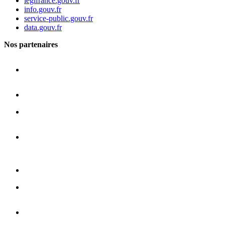
legifrance.gouv.fr
info.gouv.fr
service-public.gouv.fr
data.gouv.fr
Nos partenaires