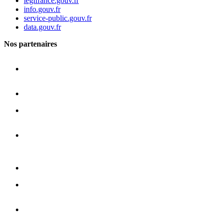
legifrance.gouv.fr
info.gouv.fr
service-public.gouv.fr
data.gouv.fr
Nos partenaires