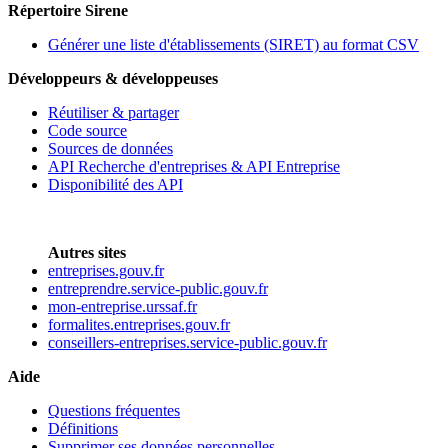
Répertoire Sirene
Générer une liste d'établissements (SIRET) au format CSV
Développeurs & développeuses
Réutiliser & partager
Code source
Sources de données
API Recherche d'entreprises & API Entreprise
Disponibilité des API
Autres sites
entreprises.gouv.fr
entreprendre.service-public.gouv.fr
mon-entreprise.urssaf.fr
formalites.entreprises.gouv.fr
conseillers-entreprises.service-public.gouv.fr
Aide
Questions fréquentes
Définitions
Supprimer ses données personnelles