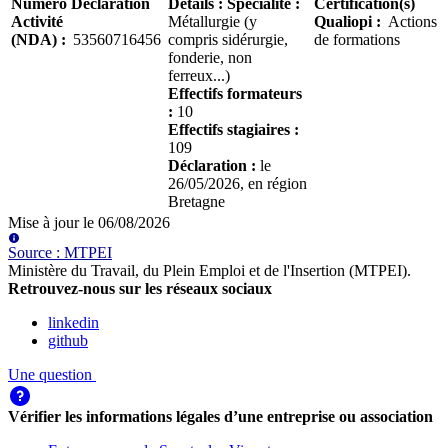
Numéro Déclaration
Détails
:
Spécialité :
Certification(s)
Activité
Métallurgie (y
Qualiopi
:
Actions
(NDA)
:
53560716456
compris sidérurgie,
de formations
fonderie, non
ferreux...)
Effectifs formateurs
:
10
Effectifs stagiaires :
109
Déclaration :
le
26/05/2026
, en région
Bretagne
Mise à jour le
06/08/2026
Source
:
MTPEI
Ministère du Travail, du Plein Emploi et de l'Insertion (MTPEI)
.
Retrouvez-nous sur les réseaux sociaux
linkedin
github
Une question
Vérifier les informations légales d’une entreprise ou association