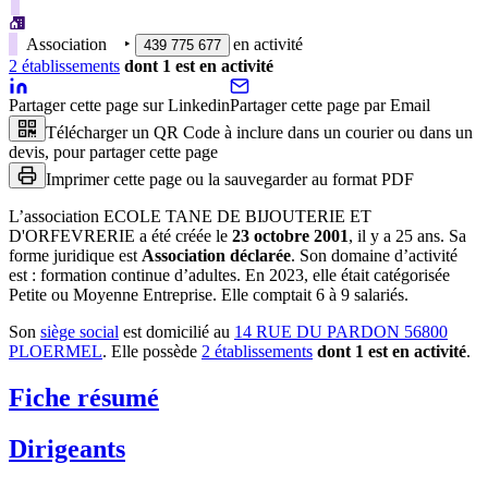
Association
‣
en activité
439 775 677
2
établissement
s
dont
1
est
en activité
Partager cette page sur Linkedin
Partager cette page par Email
Télécharger un QR Code à inclure dans un courier ou dans un
devis, pour partager cette page
Imprimer cette page ou la sauvegarder au format PDF
L’association
ECOLE TANE DE BIJOUTERIE ET
D'ORFEVRERIE
a été créée le
23 octobre 2001
, il y a
25 ans
.
Sa
forme juridique est
Association déclarée
.
Son domaine d’activité
est :
formation continue d’adultes
.
En 2023, elle était catégorisée
Petite ou Moyenne Entreprise.
Elle comptait 6 à 9 salariés.
Son
siège social
est domicilié au
14 RUE DU PARDON 56800
PLOERMEL
.
Elle possède
2
établissement
s
dont
1
est
en activité
.
Fiche résumé
Dirigeants