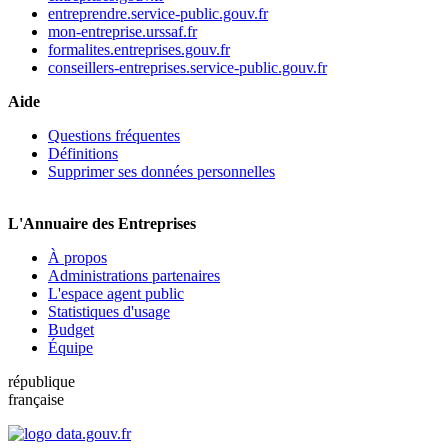
entreprendre.service-public.gouv.fr
mon-entreprise.urssaf.fr
formalites.entreprises.gouv.fr
conseillers-entreprises.service-public.gouv.fr
Aide
Questions fréquentes
Définitions
Supprimer ses données personnelles
L'Annuaire des Entreprises
À propos
Administrations partenaires
L'espace agent public
Statistiques d'usage
Budget
Équipe
république
française