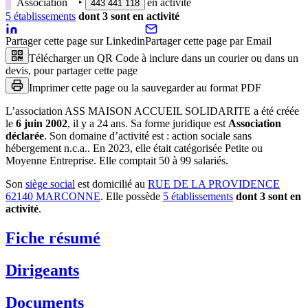
Association
‣
en activité
443 441 118
5
établissement
s
dont
3
sont
en activité
Partager cette page sur Linkedin
Partager cette page par Email
Télécharger un QR Code à inclure dans un courier ou dans un
devis, pour partager cette page
Imprimer cette page ou la sauvegarder au format PDF
L’association
ASS MAISON ACCUEIL SOLIDARITE
a été créée
le
6 juin 2002
, il y a
24 ans
.
Sa forme juridique est
Association
déclarée
.
Son domaine d’activité est :
action sociale sans
hébergement n.c.a.
.
En 2023, elle était catégorisée Petite ou
Moyenne Entreprise.
Elle comptait 50 à 99 salariés.
Son
siège social
est domicilié au
RUE DE LA PROVIDENCE
62140 MARCONNE
.
Elle possède
5
établissement
s
dont
3
sont
en
activité
.
Fiche résumé
Dirigeants
Documents