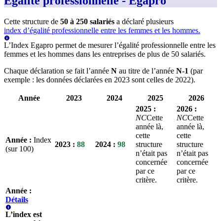
Égalité professionnelle - Egapro
Cette structure de
50 à 250 salariés
a déclaré
plusieurs
index d’égalité professionnelle entre les femmes et les hommes.
L’Index Egapro permet de mesurer l’égalité professionnelle entre les
femmes et les hommes dans les entreprises de plus de 50 salariés.
Chaque déclaration se fait l’année
N
au titre de l’année
N-1
(par
exemple : les données déclarées en 2023 sont celles de 2022).
Année
2023
2024
2025
2026
2025
:
2026
:
NC
Cette
NC
Cette
année là,
année là,
cette
cette
Année
:
Index
2023
:
88
2024
:
98
structure
structure
(sur 100)
n’était pas
n’était pas
concernée
concernée
par ce
par ce
critère.
critère.
Année
:
Détails
L’index est