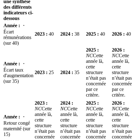
une synthèse
des différents
indicateurs ci-
dessous
Année
:
・
Écart
2023
:
40
2024
:
38
2025
:
40
2026
:
40
rémunérations
(sur 40)
2025
:
2026
:
NC
Cette
NC
Cette
année là,
année là,
Année
:
・
cette
cette
Écart taux
2023
:
25
2024
:
35
structure
structure
d'augmentation
n’était pas
n’était pas
(sur 35)
concernée
concernée
par ce
par ce
critère.
critère.
2023
:
2024
:
2025
:
2026
:
NC
Cette
NC
Cette
NC
Cette
NC
Cette
année là,
année là,
année là,
année là,
Année
:
・
cette
cette
cette
cette
Retour congé
structure
structure
structure
structure
maternité (sur
n’était pas
n’était pas
n’était pas
n’était pas
15)
concernée
concernée
concernée
concernée