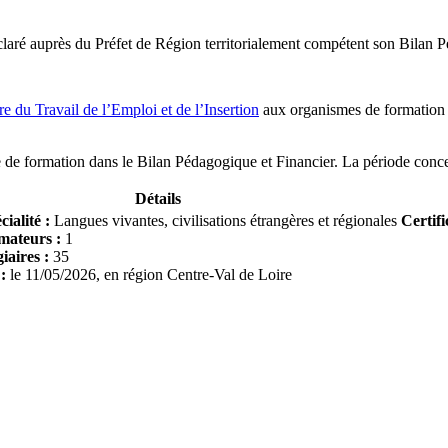
éclaré auprès du Préfet de Région territorialement compétent son Bilan 
re du Travail de l’Emploi et de l’Insertion
aux organismes de formation ré
me de formation dans le Bilan Pédagogique et Financier. La période conce
Détails
cialité :
Langues vivantes, civilisations étrangères et régionales
Certifi
rmateurs :
1
giaires :
35
 :
le
11/05/2026
, en région
Centre-Val de Loire