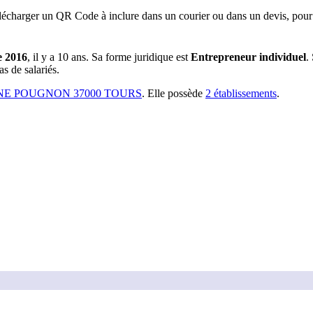
lécharger un QR Code à inclure dans un courier ou dans un devis, pour 
e 2016
, il y a
10 ans
.
Sa forme juridique est
Entrepreneur individuel
.
s de salariés.
INE POUGNON 37000 TOURS
.
Elle possède
2
établissement
s
.