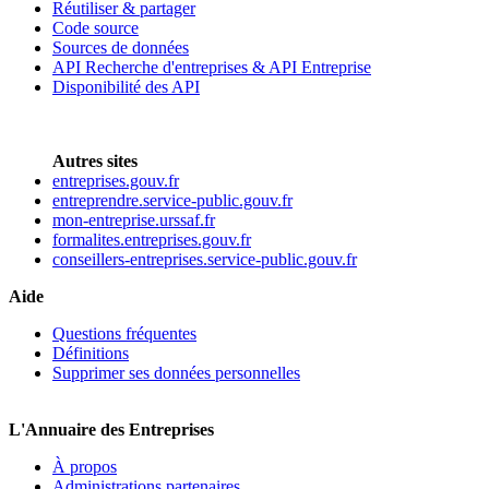
Réutiliser & partager
Code source
Sources de données
API Recherche d'entreprises & API Entreprise
Disponibilité des API
Autres sites
entreprises.gouv.fr
entreprendre.service-public.gouv.fr
mon-entreprise.urssaf.fr
formalites.entreprises.gouv.fr
conseillers-entreprises.service-public.gouv.fr
Aide
Questions fréquentes
Définitions
Supprimer ses données personnelles
L'Annuaire des Entreprises
À propos
Administrations partenaires