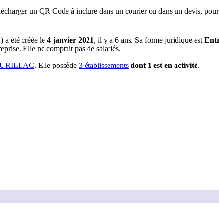
lécharger un QR Code à inclure dans un courier ou dans un devis, pour 
)
a été créée le
4 janvier 2021
, il y a
6 ans
.
Sa forme juridique est
Entr
eprise.
Elle ne comptait pas de salariés.
AURILLAC
.
Elle possède
3
établissement
s
dont
1
est
en activité
.