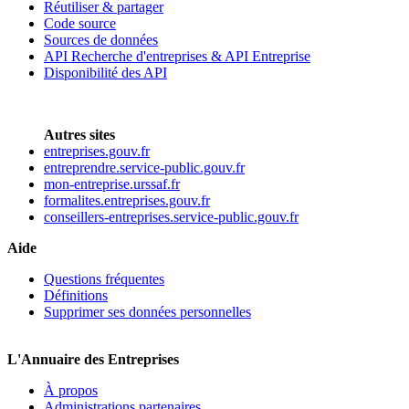
Réutiliser & partager
Code source
Sources de données
API Recherche d'entreprises & API Entreprise
Disponibilité des API
Autres sites
entreprises.gouv.fr
entreprendre.service-public.gouv.fr
mon-entreprise.urssaf.fr
formalites.entreprises.gouv.fr
conseillers-entreprises.service-public.gouv.fr
Aide
Questions fréquentes
Définitions
Supprimer ses données personnelles
L'Annuaire des Entreprises
À propos
Administrations partenaires