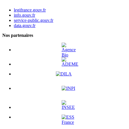
legifrance.gouv.fr
info.gouv.fr
service-public.gouv.fr
data.gouv.fr
Nos partenaires