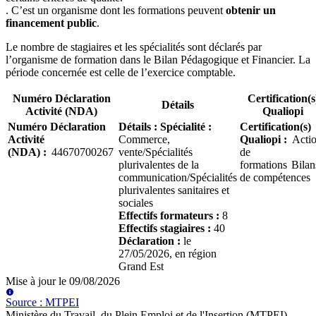
. C’est un organisme dont les formations peuvent
obtenir un
financement public
.
Le nombre de stagiaires et les spécialités sont déclarés par
l’organisme de formation dans le Bilan Pédagogique et Financier. La
période concernée est celle de l’exercice comptable.
Numéro Déclaration
Certification(s
Détails
Activité (NDA)
Qualiopi
Numéro Déclaration
Détails
:
Spécialité :
Certification(s)
Activité
Commerce,
Qualiopi
:
Acti
(NDA)
:
44670700267
vente/Spécialités
de
plurivalentes de la
formations
Bilan
communication/Spécialités
de compétences
plurivalentes sanitaires et
sociales
Effectifs formateurs :
8
Effectifs stagiaires :
40
Déclaration :
le
27/05/2026
, en région
Grand Est
Mise à jour le
09/08/2026
Source
:
MTPEI
Ministère du Travail, du Plein Emploi et de l'Insertion (MTPEI)
.