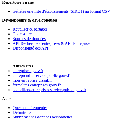
Répertoire Sirene
Générer une liste d'établissements (SIRET) au format CSV
Développeurs & développeuses
Réutiliser & partager
Code source
Sources de données
API Recherche d'entreprises & API Entreprise
Disponibilité des API
Autres sites
entreprises.gouv.fr
entreprendre.service-public.gouv.fr
mon-entreprise.urssaf.fr
formalites.entreprises.gouv.fr
conseillers-entreprises.service-public.gouv.fr
Aide
Questions fréquentes
Définitions
Supprimer ses données personnelles