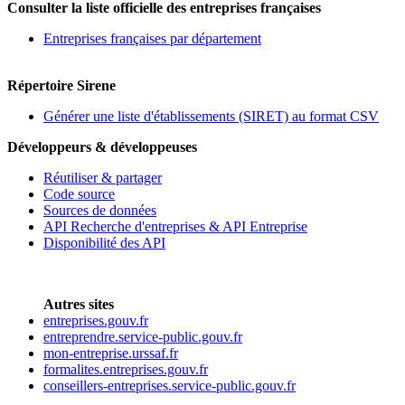
Consulter la liste officielle des entreprises françaises
Entreprises françaises par département
Répertoire Sirene
Générer une liste d'établissements (SIRET) au format CSV
Développeurs & développeuses
Réutiliser & partager
Code source
Sources de données
API Recherche d'entreprises & API Entreprise
Disponibilité des API
Autres sites
entreprises.gouv.fr
entreprendre.service-public.gouv.fr
mon-entreprise.urssaf.fr
formalites.entreprises.gouv.fr
conseillers-entreprises.service-public.gouv.fr