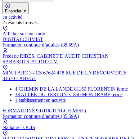
Financier
▾
en activité
2
résultat
s
trouvé
s
.
Résultats de recherche
Afficher sur une carte
DIGITALCHIMIST
Formation continue d’adultes
(85.59A)
Frederic RIBES, CABINET D'AUDIT CHRISTIAN
SABAROTS, AUDITELM
MINI PARC 3 - CS 67624 478 RUE DE LA DECOUVERTE
31670 LABEGE
4 CHEMIN DE LA LANDE 81150 FLORENTIN
fermé
38 ALLEE DU TERLON 31850 MONTRABE
fermé
1 établissement en activité
FORMATIONS 90 (DIGITALCHIMIST)
Formation continue d’adultes
(85.59A)
Nathalie LOUIS
DIGITALCHIMIST, MINI PARC 3 - CS 67624 478 RUE DE LA