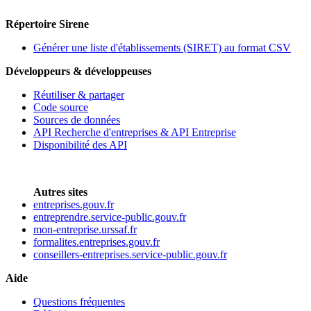
Répertoire Sirene
Générer une liste d'établissements (SIRET) au format CSV
Développeurs & développeuses
Réutiliser & partager
Code source
Sources de données
API Recherche d'entreprises & API Entreprise
Disponibilité des API
Autres sites
entreprises.gouv.fr
entreprendre.service-public.gouv.fr
mon-entreprise.urssaf.fr
formalites.entreprises.gouv.fr
conseillers-entreprises.service-public.gouv.fr
Aide
Questions fréquentes