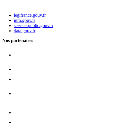
legifrance.gouv.fr
info.gouv.fr
service-public.gouv.fr
data.gouv.fr
Nos partenaires