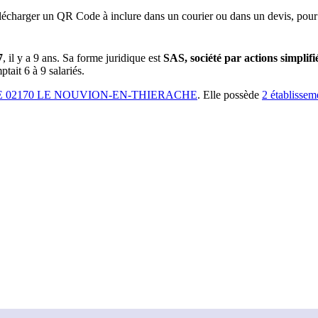
lécharger un QR Code à inclure dans un courier ou dans un devis, pour 
7
, il y a
9 ans
.
Sa forme juridique est
SAS, société par actions simplifi
tait 6 à 9 salariés.
 02170 LE NOUVION-EN-THIERACHE
.
Elle possède
2
établissem