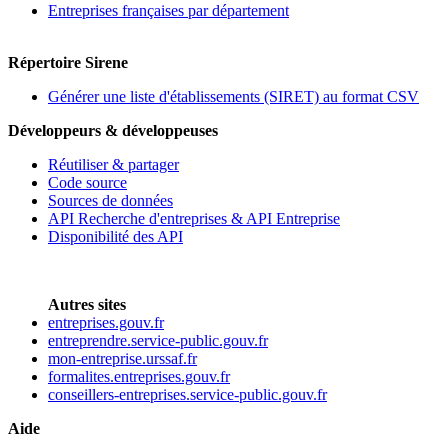
Entreprises françaises par département
Répertoire Sirene
Générer une liste d'établissements (SIRET) au format CSV
Développeurs & développeuses
Réutiliser & partager
Code source
Sources de données
API Recherche d'entreprises & API Entreprise
Disponibilité des API
Autres sites
entreprises.gouv.fr
entreprendre.service-public.gouv.fr
mon-entreprise.urssaf.fr
formalites.entreprises.gouv.fr
conseillers-entreprises.service-public.gouv.fr
Aide