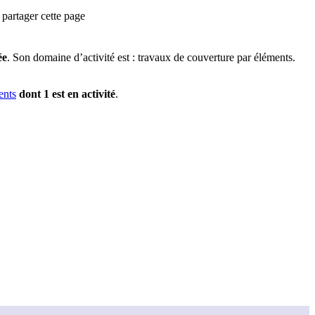
partager cette page
ée
.
Son domaine d’activité est :
travaux de couverture par éléments
.
ent
s
dont
1
est
en activité
.