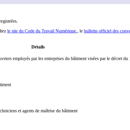
registrée
s
.
ltez
le site du Code du Travail Numérique.
, le
bulletin officiel des conv
Détails
vriers employés par les entreprises du bâtiment visées par le décret du
timent
chniciens et agents de maîtrise du bâtiment