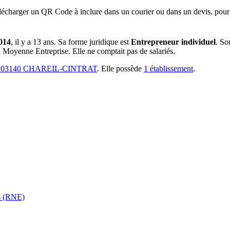
lécharger un QR Code à inclure dans un courier ou dans un devis, pour 
2014
, il y a
13 ans
.
Sa forme juridique est
Entrepreneur individuel
.
Son
ou Moyenne Entreprise.
Elle ne comptait pas de salariés.
03140 CHAREIL-CINTRAT
.
Elle possède
1
établissement
.
es (RNE)