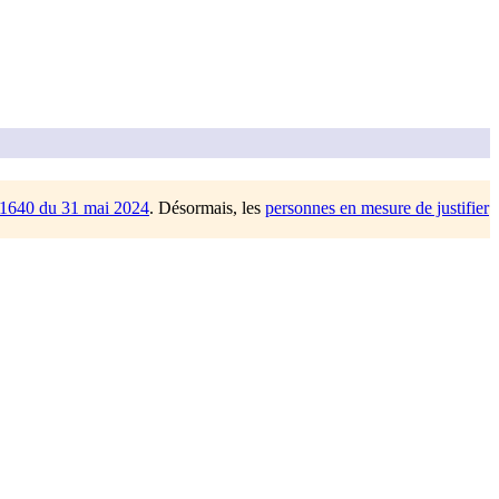
/1640 du 31 mai 2024
. Désormais, les
personnes en mesure de justifier